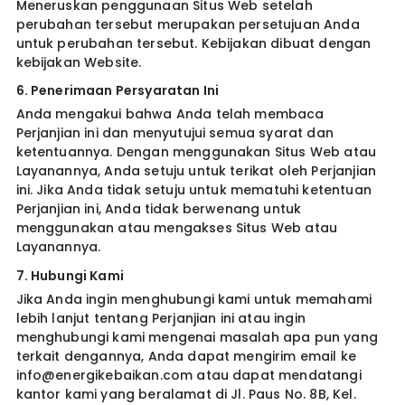
Meneruskan penggunaan Situs Web setelah
perubahan tersebut merupakan persetujuan Anda
untuk perubahan tersebut. Kebijakan dibuat dengan
kebijakan Website.
6. Penerimaan Persyaratan Ini
Anda mengakui bahwa Anda telah membaca
Perjanjian ini dan menyutujui semua syarat dan
ketentuannya. Dengan menggunakan Situs Web atau
Layanannya, Anda setuju untuk terikat oleh Perjanjian
ini. Jika Anda tidak setuju untuk mematuhi ketentuan
Perjanjian ini, Anda tidak berwenang untuk
menggunakan atau mengakses Situs Web atau
Layanannya.
7. Hubungi Kami
Jika Anda ingin menghubungi kami untuk memahami
lebih lanjut tentang Perjanjian ini atau ingin
menghubungi kami mengenai masalah apa pun yang
terkait dengannya, Anda dapat mengirim email ke
info@energikebaikan.com
atau dapat mendatangi
kantor kami yang beralamat di Jl. Paus No. 8B, Kel.