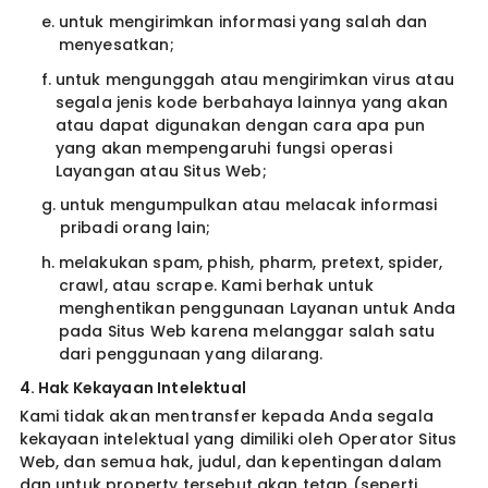
e.
untuk mengirimkan informasi yang salah dan
menyesatkan;
f.
untuk mengunggah atau mengirimkan virus atau
segala jenis kode berbahaya lainnya yang akan
atau dapat digunakan dengan cara apa pun
yang akan mempengaruhi fungsi operasi
Layangan atau Situs Web;
g.
untuk mengumpulkan atau melacak informasi
pribadi orang lain;
h.
melakukan spam, phish, pharm, pretext, spider,
crawl, atau scrape. Kami berhak untuk
menghentikan penggunaan Layanan untuk Anda
pada Situs Web karena melanggar salah satu
dari penggunaan yang dilarang.
4. Hak Kekayaan Intelektual
Kami tidak akan mentransfer kepada Anda segala
kekayaan intelektual yang dimiliki oleh Operator Situs
Web, dan semua hak, judul, dan kepentingan dalam
dan untuk property tersebut akan tetap (seperti